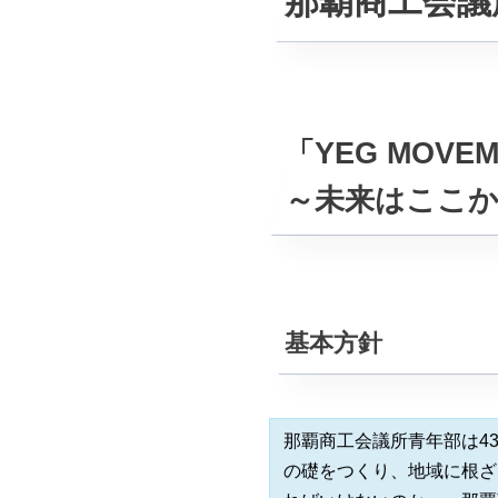
那覇商工会議
「YEG MOVE
～未来はここ
基本方針
那覇商工会議所青年部は4
の礎をつくり、地域に根ざ