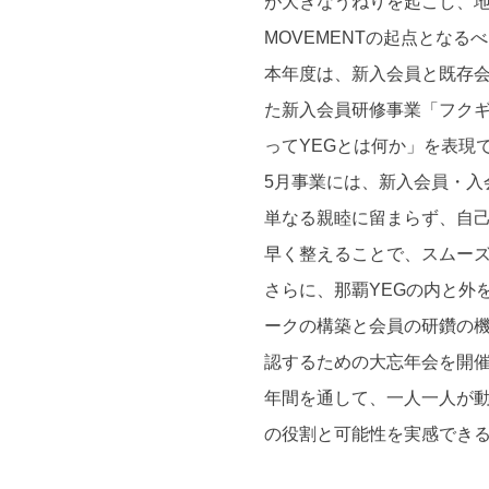
が大きなうねりを起こし、
MOVEMENTの起点とな
本年度は、新入会員と既存
た新入会員研修事業「フクギ
ってYEGとは何か」を表現
5月事業には、新入会員・入
単なる親睦に留まらず、自
早く整えることで、スムーズ
さらに、那覇YEGの内と外
ークの構築と会員の研鑽の機
認するための大忘年会を開
年間を通して、一人一人が動
の役割と可能性を実感できる