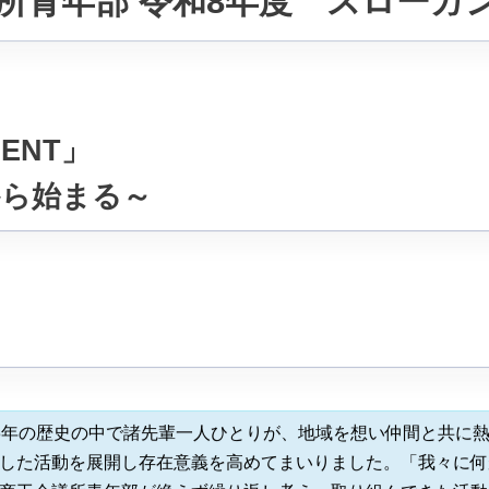
所青年部 令和8年度 スローガ
MENT」
から始まる～
3年の歴史の中で諸先輩一人ひとりが、地域を想い仲間と共に
した活動を展開し存在意義を高めてまいりました。「我々に何