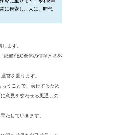
が今に至ります。令和8年
常に模索し、人に、時代
与します。
、那覇YEG全体の信頼と基盤
・運営を図ります。
もらうことで、実行するため
ずに意見を交わせる風通しの
に果たしていきます。
。