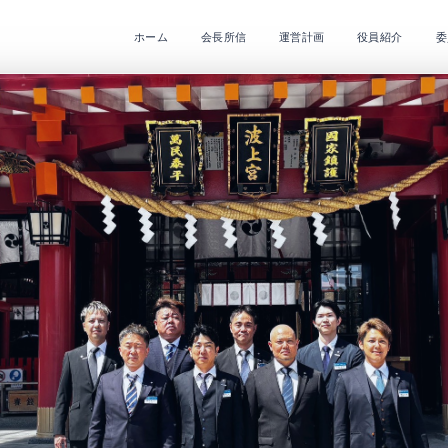
ホーム
会長所信
運営計画
役員紹介
委